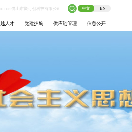
中文
EN
卓越人才
党建护航
供应链管理
信息公开
士后工作站
人才理念
职业成长
校园招聘
社会招聘
招聘动态
党建在线
教育实践
供应链介绍
供应链合作
基本信息
管理架构
人事薪酬
经营成果
重大事项