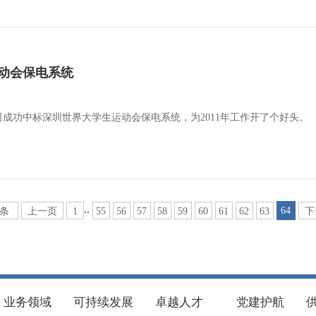
动会保电系统
成功中标深圳世界大学生运动会保电系统，为2011年工作开了个好头。
..
64
1条
上一页
1
55
56
57
58
59
60
61
62
63
下
业务领域
可持续发展
卓越人才
党建护航