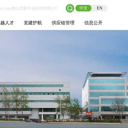
中文
EN
卓越人才
党建护航
供应链管理
信息公开
士后工作站
人才理念
职业成长
校园招聘
社会招聘
招聘动态
党建在线
教育实践
供应链介绍
供应链合作
基本信息
管理架构
人事薪酬
经营成果
重大事项